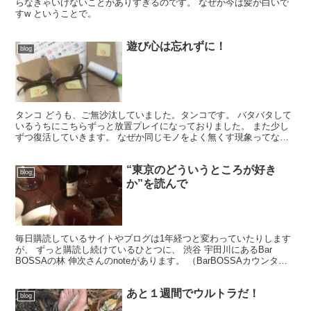
らなきゃいけないことがありすぎるのです。 なぜか今は髪が白いで
すw ということで。
遊び心は忘れずに！
blog
タンコ どうも、ご無沙汰していました。タンコです。 バタバタして
いるうちにこちらずっと放置プレイになっておりました。 また少し
ずつ復活していきます。 なぜか同じモノをよく無くす現象ってない
ですか？ 例えば、 スマホを出先でよく無くすとか、 ...
“東京のどういうところが好き
blog
か”を読んで
毎日購読しているサイトやブログは1年経つと変わっていたりします
が、 ずっと購読し続けているひとつに、 渋谷 宇田川にあるBar
BOSSAの林 伸次さんのnoteがあります。 （BarBOSSAカウンター
からみる風景） ボサノヴァが好きなの...
あと１週間でウルトラだ！
blog