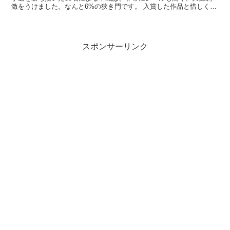
激をうけました。なんと6%の狭き門です。 入賞した作品と惜しくも
逃した作品の差って何だっただろうと少し考えてみま...
スポンサーリンク