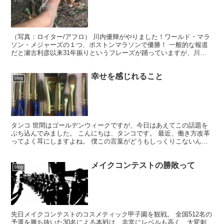
（写真：ロイター/アフロ） 川内優輝がやりました！ワールド・マラ
ソン・メジャーズの１つ、ボストンマラソンで優勝！ 一般的な報道
だと瀬古利彦以来31年振りというフレーズが踊っていますが、川内
の優勝の素晴らしさはそれだけではないんです！ 今のマ...
幸せを感じれること
blog
タンコ 世間はゴールデンウィークですが、今日はあえてこの話題を
ぶち込んでみました。 こんにちは、タンコです。 最近、働き方改革
ってよく耳にしますよね。 僕この言葉がどうもしっくりこないんで
す。 なんででしょう？ 働き方改革でよく言われる長時...
メイクコンテストの勝敗って
blog
先日メイクコンテストのコスメティック甲子園を観戦。 全国512名の
予選を勝ち抜いた30名による本戦は、非常にレベルも高く、大変刺