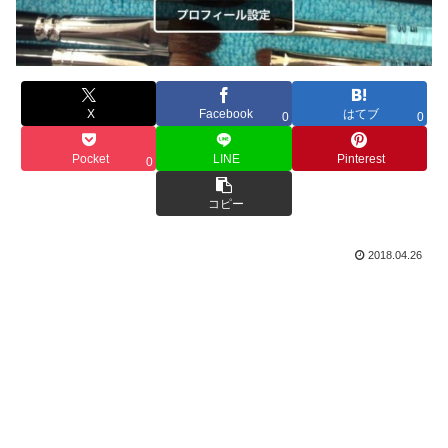
X
Facebook
はてブ
0
0
Pocket
LINE
Pinterest
0
コピー
2018.04.26