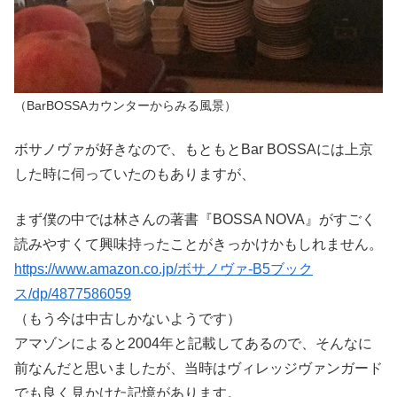
（BarBOSSAカウンターからみる風景）
ボサノヴァが好きなので、もともとBar BOSSAには上京
した時に伺っていたのもありますが、
まず僕の中では林さんの著書『BOSSA NOVA』がすごく
読みやすくて興味持ったことがきっかけかもしれません。
https://www.amazon.co.jp/ボサノヴァ-B5ブック
ス/dp/4877586059
（もう今は中古しかないようです）
アマゾンによると2004年と記載してあるので、そんなに
前なんだと思いましたが、当時はヴィレッジヴァンガード
でも良く見かけた記憶があります。