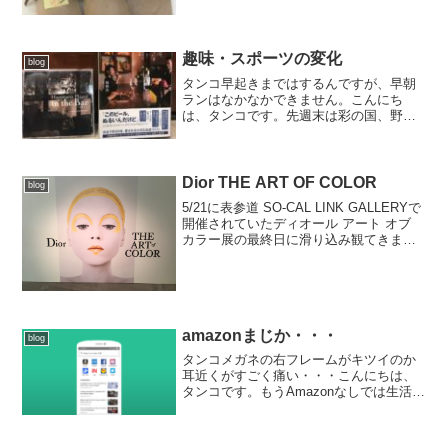
た。また少しずつ復活していきます。な
ぜか同じモノをよく無くす現象ってない
ですか？例えば、スマホを出先でよく無
くすとか、酔うとメガネを...
趣味・スポーツの変化
blog
タンコ早起きまではするんですが、早朝
ランはなかなかできません。こんにち
は、タンコです。先週末は彩の国、野辺
山、鯖街道、飯能ベアフット、横田スト
ライダーズ駅伝とラン大会が目白押しで
したが、もちろん仕事です。それにして
もこのシーズンはトレイルラ...
Dior THE ART OF COLOR
blog
5/21に表参道 SO-CAL LINK GALLERYで
開催されていたディオール アート オブ
カラー展の最終日に滑り込み観てきまし
たセルジュ・ルタンス、ティエン、ピー
ター・フィリップスのDior歴代の作品を
カラーをというテーマで展示そん...
amazonまじか・・・
blog
タンコメガネの右フレームがキツイのか
耳近くがすごく痛い・・・こんにちは、
タンコです。もうAmazonなしでは生活で
きないって方も絶対いるだろうなと感じ
る今日この頃ですが、またやってくれま
した！Amazonが容量わずか2MBの軽量