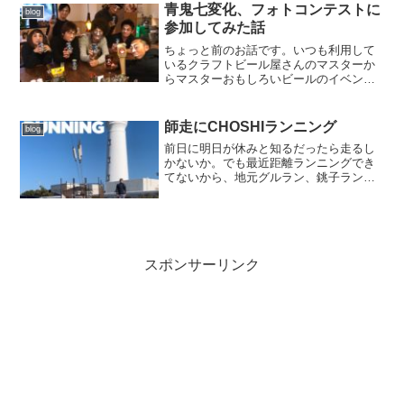
版インターネ...
青鬼七変化、フォトコンテストに
blog
参加してみた話
ちょっと前のお話です。いつも利用して
いるクラフトビール屋さんのマスターか
らマスターおもしろいビールのイベント
があるのですが・・・タンコどんなイベ
ントですか？マスター節分をかけてるの
ですが、ヤッホーさんの「インドの青
師走にCHOSHIランニング
blog
鬼」を題材で、インスタで#...
前日に明日が休みと知るだったら走るし
かないか。でも最近距離ランニングでき
てないから、地元グルラン、銚子ランを
選択。走ったらすぐ暑くて、500mで短パ
ン脱いで、犬吠埼灯台で上着も脱いで、
半袖短パン！今師走よねwランチたべて、
Uターンフルはサブ...
スポンサーリンク