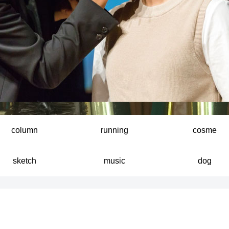
column
running
cosme
sketch
music
dog