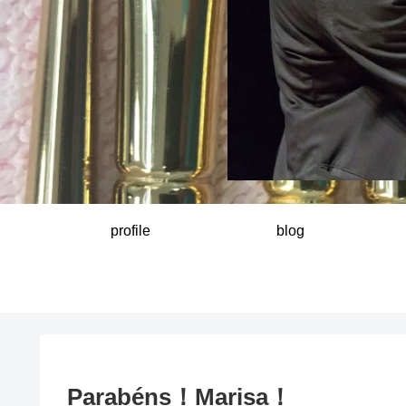
profile
blog
Parabéns！Marisa！