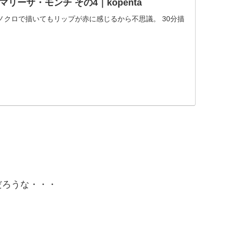
リーザ・モンチ その4｜kopenta
ノクロで描いてもリップが赤に感じるから不思議。 30分描
だろうな・・・