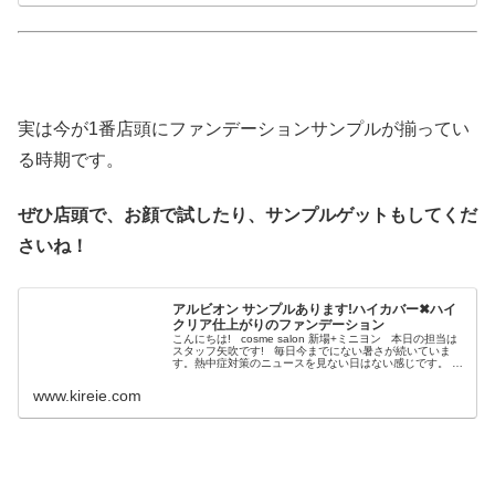
実は今が1番店頭にファンデーションサンプルが揃ってい
る時期です。
ぜひ店頭で、お顔で試したり、サンプルゲットもしてくだ
さいね！
アルビオン サンプルあります!ハイカバー✖︎ハイ
クリア仕上がりのファンデーション
こんにちは! cosme salon 新場+ミニヨン 本日の担当は
スタッフ矢吹です! 毎日今までにない暑さが続いていま
す。熱中症対策のニュースを見ない日はない感じです。
みなさん体調には、くれぐれもご注意ください。...
www.kireie.com