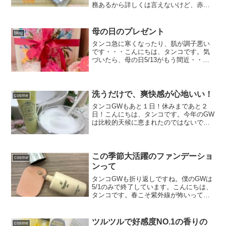
務あるから詳しくは言えないけど、赤担
当の子ね。なるほど！あの可愛い子ね！
という謎の会話はさておき、現役アイド
ルの子が、「毎日つけてるよ！」って言
母の日のプレゼント
blog
ってくれたアイメイクのカ...
タンコ急に寒くなったり、肌が調子悪い
です・・・こんにちは、タンコです。気
づいたら、母の日5/13がもう間近・・・
皆さん、母の日にプレゼントしています
か？僕は母の誕生日より、母の日に何か
プレゼントすることが圧倒的に多いで
す。その理由は母が3/...
洗うだけで、爽快感が心地いい！
cosme
タンコGWもあと１日！休みまであと２
日！こんにちは、タンコです。今年のGW
は比較的天候に恵まれたのではないでし
ょうか？そろそろTゾーンのテカリやべた
つき、毛穴だったり気になってきません
か？モコモコ泡で人気のイグニスの洗顔
ですが、これからのシ...
この季節大活躍のファンデーショ
cosme
ンって
タンコGWも折り返しですね。僕のGWは
5/1のみで終了しています。こんにちは、
タンコです。春こそ紫外線が怖いってご
存知でしたか？肌を老化させるA紫外線が
とても強い時期で、急に気温も上昇して
くるので、化粧くずれもしやすくなりま
ツルツルで好感度NO.1の香りの
cosme