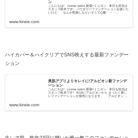
ン
こんにちは! cosme salon 新場+ミニヨン 本日も担当は
スタッフ鈴木です! パウダリーファンデーションを使いた
いけど、 なんか乾燥しちゃいそうで心配・・・...
www.kireie.com
ハイカバー＆ハイクリアでSNS映えする最新ファンデー
ション
美肌アプリよりキレイに!アルビオン新ファンデ
ーション
こんにちは! cosme salon 新場+ミニヨン 本日も担当は
スタッフ鈴木です! 8/18にアルビオンから まったく新し
いファンデーションが発売になります。 アルビオン ス
キングレイシング ファンデーション 6色.....
www.kireie.com
生レア肌、昨年23冠に輝いた唯一無二のファンデーショ