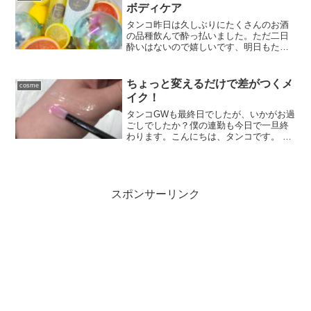
す。メイクのポイ...
ボディケア
タンコ昨日は久しぶりにたくさんのお酒
の品種飲んで酔っ払いました。ただ二日
酔いはないので嬉しいです、明日もたく
さん飲む予定です。理由があるから仕方
ないですよね・・・こんにちは、タンコ
です。ここ数日本当に日差しも強いし、
ちょっと変えるだけで差がつくメ
cosme
気温も真夏のようです。U...
イク！
タンコGWも最終日でしたが、いかがお過
ごしでしたか？僕の連勤も今日で一旦終
わります。こんにちは、タンコです。 ベ
ーシックなことを丁寧に 当たり前のこと
をキチンと時間をかける 少しだけトレン
ドを取り入れる僕がメイクをさせていた
だく時に特に心が...
スポンサーリンク