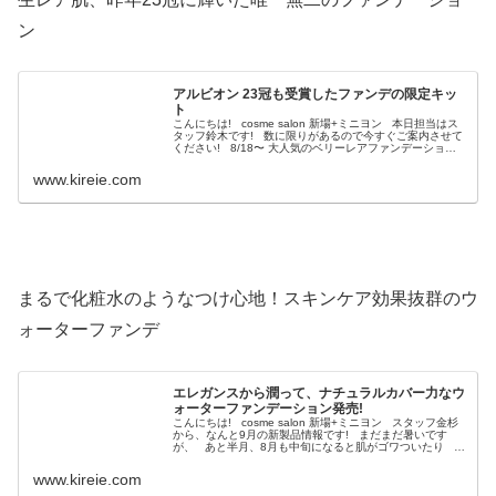
ン
アルビオン 23冠も受賞したファンデの限定キッ
ト
こんにちは! cosme salon 新場+ミニヨン 本日担当はス
タッフ鈴木です! 数に限りがあるので今すぐご案内させて
ください! 8/18〜 大人気のベリーレアファンデーション
の限定キットが発売日なります。...
www.kireie.com
まるで化粧水のようなつけ心地！スキンケア効果抜群のウ
ォーターファンデ
エレガンスから潤って、ナチュラルカバー力なウ
ォーターファンデーション発売!
こんにちは! cosme salon 新場+ミニヨン スタッフ金杉
から、なんと9月の新製品情報です! まだまだ暑いです
が、 あと半月、8月も中旬になると肌がゴワついたり 栄
養不足、うるおい不足になり、...
www.kireie.com